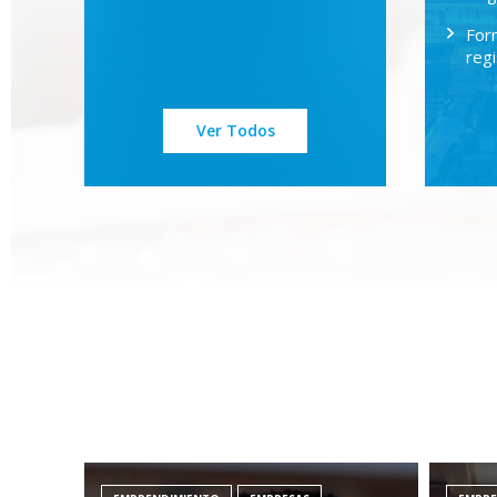
For
reg
Ver Todos