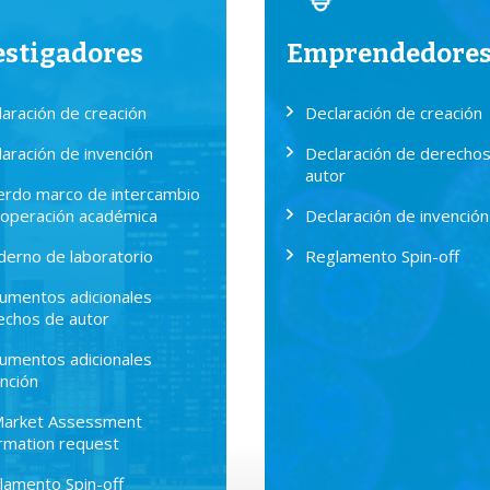
estigadores
Emprendedore
laración de creación
Declaración de creación
aración de invención
Declaración de derecho
autor
erdo marco de intercambio
ooperación académica
Declaración de invención
derno de laboratorio
Reglamento Spin-off
umentos adicionales
echos de autor
umentos adicionales
nción
Market Assessment
ormation request
lamento Spin-off