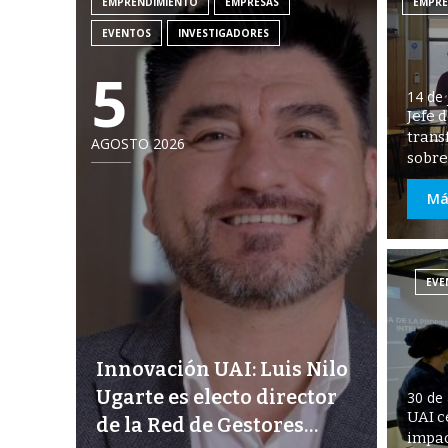
EMPRENDIMIENTO
EMPRESAS
EMPRE
EVENTOS
INVESTIGADORES
5
14 de 
Jefe 
trans
AGOSTO 2026
sobre
Má
EVE
Innovación UAI: Luis Nilo
Ugarte es electo director
30 de 
UAI c
de la Red de Gestores
impac