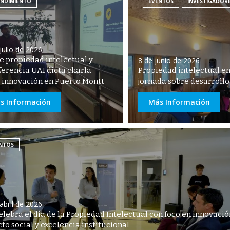
NDIMIENTO
EVENTOS
INVESTIGADOR
julio de 2026
de propiedad intelectual y
8 de junio de 2026
ferencia UAI dicta charla
Propiedad intelectual en 
 innovación en Puerto Montt
jornada sobre desarrollo
s Información
Más Información
NTOS
abril de 2026
elebra el día de la Propiedad Intelectual con foco en innovació
to social y excelencia institucional