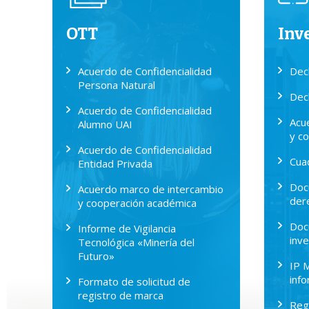
OTT
Inv
Acuerdo de Confidencialidad
Dec
Persona Natural
Decl
Acuerdo de Confidencialidad
Acu
Alumno UAI
y c
Acuerdo de Confidencialidad
Cua
Entidad Privada
Doc
Acuerdo marco de intercambio
der
y cooperación académica
Doc
Informe de Vigilancia
inve
Tecnológica «Minería del
Futuro»
IP 
inf
Formato de solicitud de
registro de marca
Reg