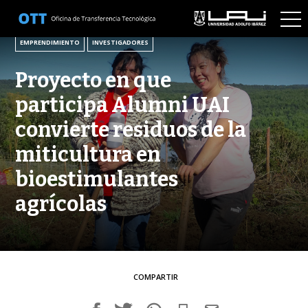
4 DE JUNIO DE 2025
EMPRENDIMIENTO
INVESTIGADORES
Proyecto en que
participa Alumni UAI
convierte residuos de la
miticultura en
bioestimulantes
agrícolas
COMPARTIR