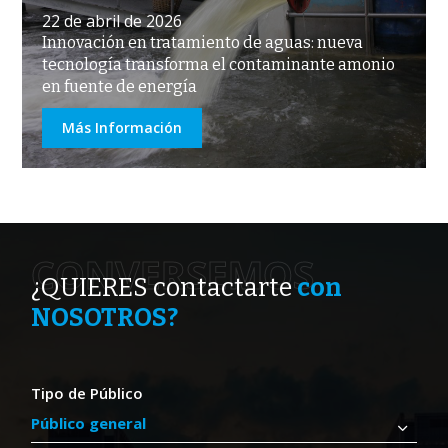
22 de abril de 2026
Innovación en tratamiento de aguas: nueva
tecnología transforma el contaminante amonio
en fuente de energía
Más Información
CONVERSEMOS
¿QUIERES contactarte
con
NOSOTROS?
Tipo de Público