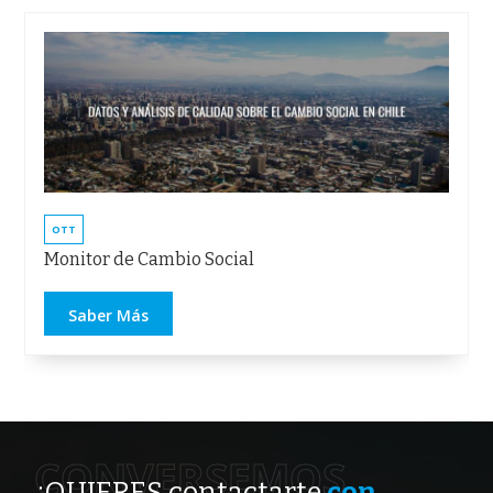
OTT
Monitor de Cambio Social
Saber Más
CONVERSEMOS