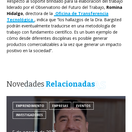
Respecto al soporte brindado para la elaboración del trabajo
liderado por el Observatorio del Futuro del Trabajo,
Romina
Hidalgo
, directora de la
Oficina de Transferencia
Tecnológica
, indica que
“los hallazgos de la Dra. Bargsted
podrán eventualmente traducirse en una metodología de
trabajo con fundamento científico. Es un buen ejemplo de
cómo desde diferentes disciplinas es posible generar
productos comercializables a la vez que generar un impacto
positivo en la sociedad”.
RELACIONADAS
Novedades
Relacionadas
EMPRENDIMIENTO
EMPRESAS
EVENTOS
INVESTIGADORES