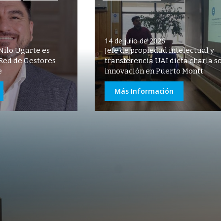
14 de julio de 2026
Nilo Ugarte es
Jefe de propiedad intelectual y
 Red de Gestores
transferencia UAI dicta charla s
e
innovación en Puerto Montt
Más Información