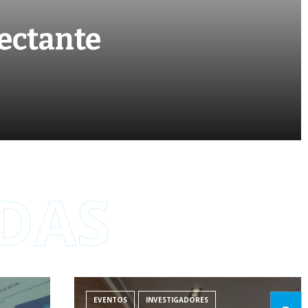
lectante
DAS
EVENTOS
INVESTIGADORES