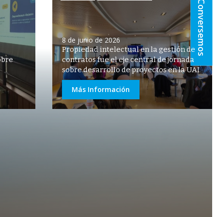
Conversemos
8 de junio de 2026
Propiedad intelectual en la gestión de
obre
contratos fue el eje central de jornada
sobre desarrollo de proyectos en la UAI
Más Información