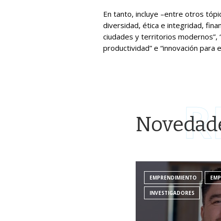
En tanto, incluye –entre otros tóp
diversidad, ética e integridad, fin
ciudades y territorios modernos”, “
productividad” e “innovación para e
R
Novedad
EMPRENDIMIENTO
EMP
INVESTIGADORES