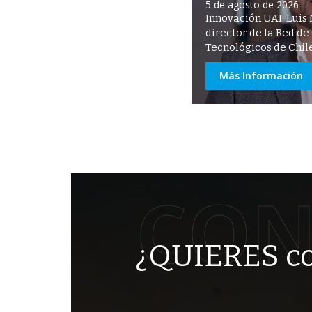
5 de agosto de 2026
Innovación UAI: Luis 
director de la Red de
Tecnológicos de Chil
Más Información
CON
¿QUIERES co