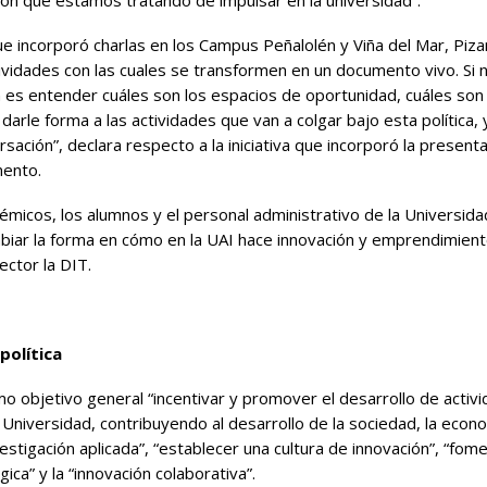
ión que estamos tratando de impulsar en la universidad”.
 incorporó charlas en los Campus Peñalolén y Viña del Mar, Pizar
ividades con las cuales se transformen en un documento vivo. Si n
n es entender cuáles son los espacios de oportunidad, cuáles son l
 darle forma a las actividades que van a colgar bajo esta polític
ción”, declara respecto a la iniciativa que incorporó la present
mento.
icos, los alumnos y el personal administrativo de la Universidad
iar la forma en cómo en la UAI hace innovación y emprendimient
ector la DIT.
política
o objetivo general “incentivar y promover el desarrollo de activi
Universidad, contribuyendo al desarrollo de la sociedad, la econo
estigación aplicada”, “establecer una cultura de innovación”, “fom
ica” y la “innovación colaborativa”.