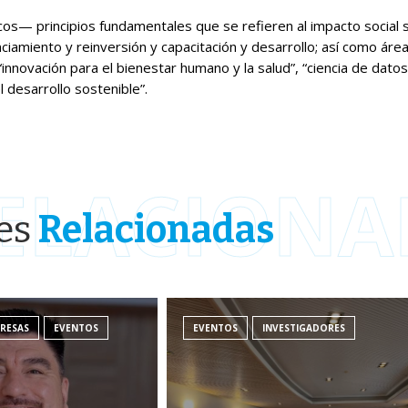
icos— principios fundamentales que se refieren al impacto social s
anciamiento y reinversión y capacitación y desarrollo; así como ár
innovación para el bienestar humano y la salud”, “ciencia de datos e
l desarrollo sostenible”.
ELACIONA
es
Relacionadas
RESAS
EVENTOS
EVENTOS
INVESTIGADORES