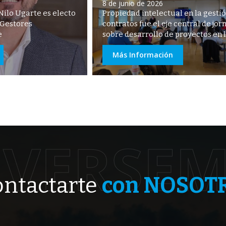
8 de junio de 2026
Nilo Ugarte es electo
Propiedad intelectual en la gesti
 Gestores
contratos fue el eje central de jo
e
sobre desarrollo de proyectos en 
Más Información
VERSE
ntactarte
con NOSOT