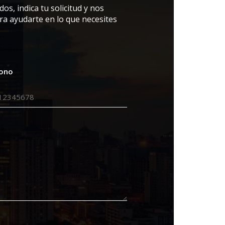
os, indica tu solicitud y nos
a ayudarte en lo que necesites
fono