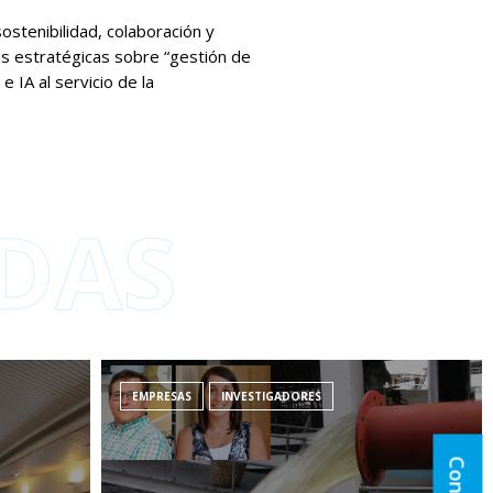
ostenibilidad, colaboración y
eas estratégicas sobre “gestión de
 IA al servicio de la
DAS
EMPRESAS
INVESTIGADORES