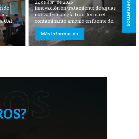
Conversemos
22 de abril de 2026
ón de
Innovación en tratamiento de aguas:
rnada
nueva tecnología transforma el
la UAI
contaminante amonio en fuente de
energía
Más Información
MOS
ROS?