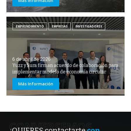
Más Información
EMPRENDIMIENTO
EMPRESAS
INVESTIGADORES
6 de abril de 2026
Yuzz y Sura firman acuerdo de colaboración para
implementar modelo de economía circular
Más Información
CONVERSEMOS
¿QUIERES contactarte
con