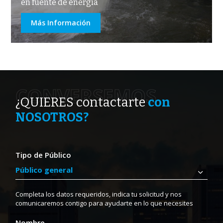
en fuente de energía
Más Información
CONVERSEMOS
¿QUIERES contactarte
con
NOSOTROS?
Tipo de Público
Completa los datos requeridos, indica tu solicitud y nos
comunicaremos contigo para ayudarte en lo que necesites
Nombre