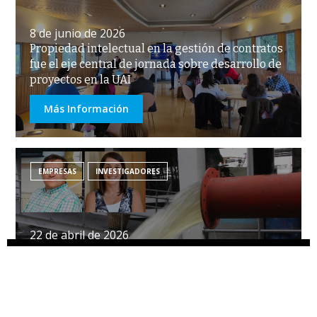
8 de junio de 2026
Propiedad intelectual en la gestión de contratos
fue el eje central de jornada sobre desarrollo de
proyectos en la UAI
Más Información
EMPRESAS
INVESTIGADORES
22 de abril de 2026
Innovación en tratamiento de aguas: nueva
Somos
Novedades
tecnología transforma el contaminante amonio
en fuente de energía
Más Información